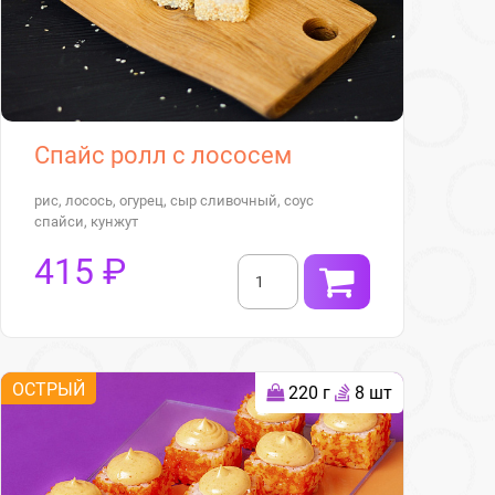
Спайс ролл с лососем
рис, лосось, огурец, сыр сливочный, соус
спайси, кунжут
415 ₽
ОСТРЫЙ
220 г
8 шт