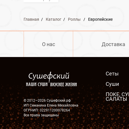
Главная
/
Каталог
/
Роллы
/
Европейские
О нас
Доставка
Сеты
Суши
ПОКЕ, СУ
САЛАТЫ
© 2012—2026 Сушефский.рф
ИП Семакина Елена Михайловна
ОГРНИП: 322911200078264
Все права защищены