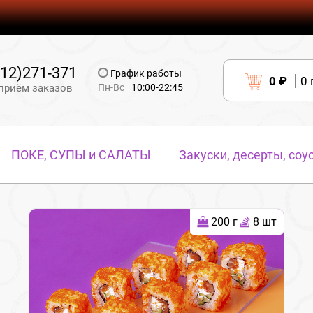
12)271-371
График работы
0 ₽
0
приём заказов
Пн-Вс
10:00-22:45
ПОКЕ, СУПЫ и САЛАТЫ
Закуски, десерты, соу
200 г
8 шт