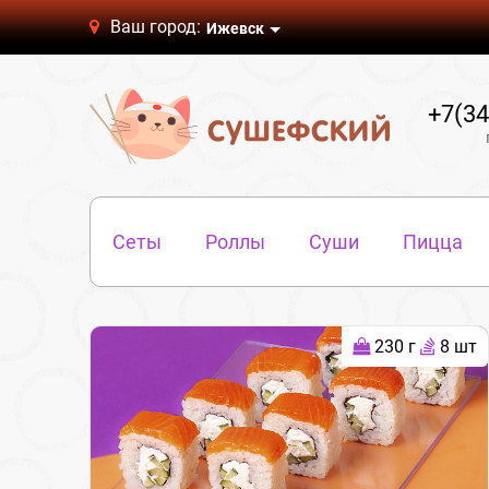
Ваш город:
Ижевск
+7(34
Сеты
Роллы
Суши
Пицца
230 г
8 шт