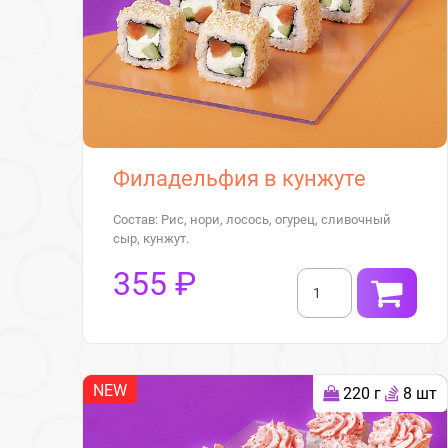
Филадельфия в кунжуте
Состав: Рис, нори, лосось, огурец, сливочный
сыр, кунжут.
355 ₽
NEW
220 г
8 шт