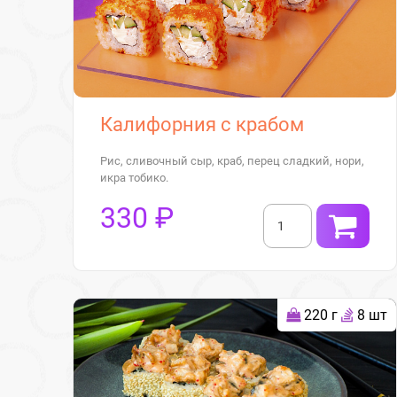
Калифорния с крабом
Рис, сливочный сыр, краб, перец сладкий, нори,
икра тобико.
330 ₽
220 г
8 шт