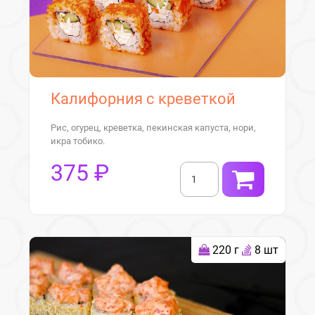
Калифорния с креветкой
Рис, огурец, креветка, пекинская капуста, нори,
икра тобико.
375 ₽
220 г
8 шт