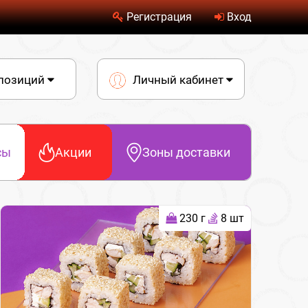
Регистрация
Вход
 позиций
Личный кабинет
сы
Акции
Зоны доставки
230 г
8 шт