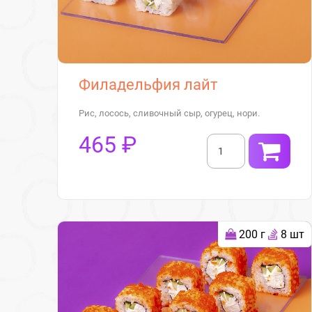
Филадельфия лайт
Рис, лосось, сливочный сыр, огурец, нори.
465 ₽
200 г
8 шт