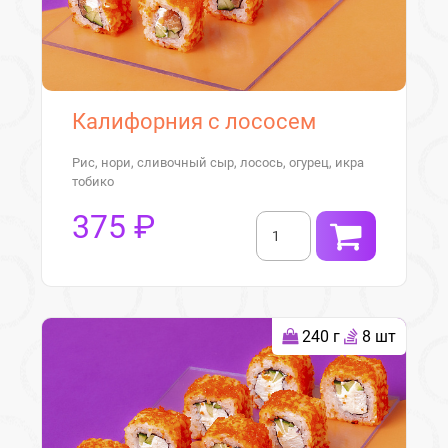
Калифорния с лососем
Рис, нори, сливочный сыр, лосось, огурец, икра
тобико
375 ₽
240 г
8 шт