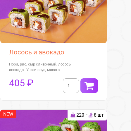
Лосось и авокадо
Нори, рис, сыр сливочный, лосось,
авокадо, Унаги соус, масаго
405 ₽
NEW
220 г
8 шт