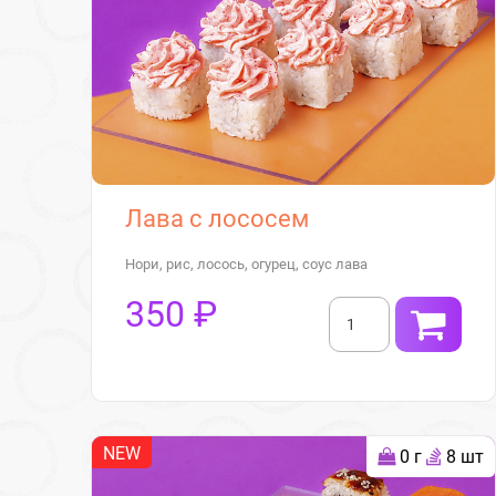
Лава с лососем
Нори, рис, лосось, огурец, соус лава
350 ₽
NEW
0 г
8 шт