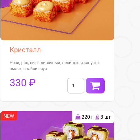
Кристалл
Нори, рис, сыр сливочный, пекинская капуста,
омлет, спайси соус
330 ₽
NEW
220 г
8 шт