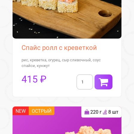
Спайс ролл с креветкой
рис, креветка, огурец, сыр сливочный, соус
спайси, кунжут
415 ₽
NEW
ОСТРЫЙ
220 г
8 шт