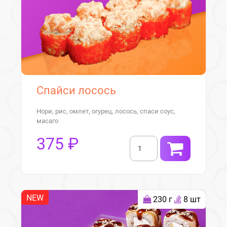
Спайси лосось
Нори, рис, омлет, огурец, лосось, спаси соус,
масаго
375 ₽
NEW
230 г
8 шт