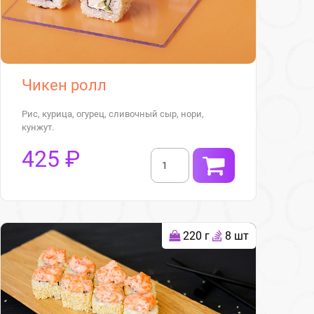
Чикен ролл
Рис, курица, огурец, сливочный сыр, нори,
кунжут.
425 ₽
220 г
8 шт