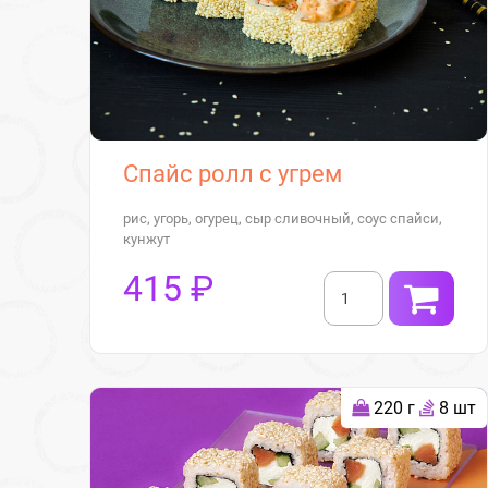
Спайс ролл с угрем
рис, угорь, огурец, сыр сливочный, соус спайси,
кунжут
415 ₽
220 г
8 шт