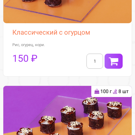
Классический с огурцом
Рис, огурец, нори.
150 ₽
100 г
8 шт