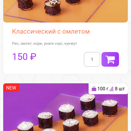
Классический с омлетом
Рис, омлет, нори, унаги соус, кунжут
150 ₽
NEW
100 г
8 шт