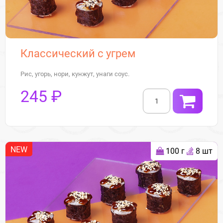
Классический с угрем
Рис, угорь, нори, кунжут, унаги соус.
245 ₽
NEW
100 г
8 шт