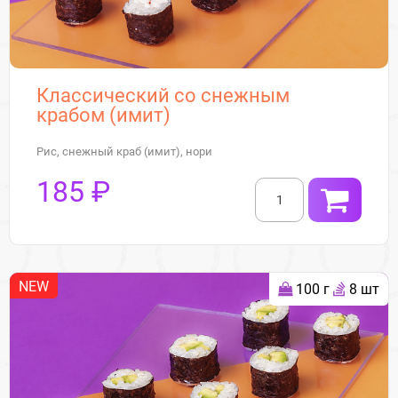
Классический со снежным
крабом (имит)
Рис, снежный краб (имит), нори
185 ₽
NEW
100 г
8 шт