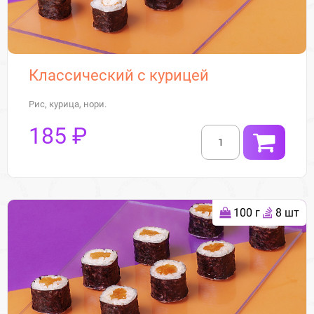
Классический с курицей
Рис, курица, нори.
185 ₽
100 г
8 шт