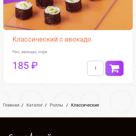
Классический с авокадо
Рис, авокадо, нори
185 ₽
Главная
/
Каталог
/
Роллы
/
Классические