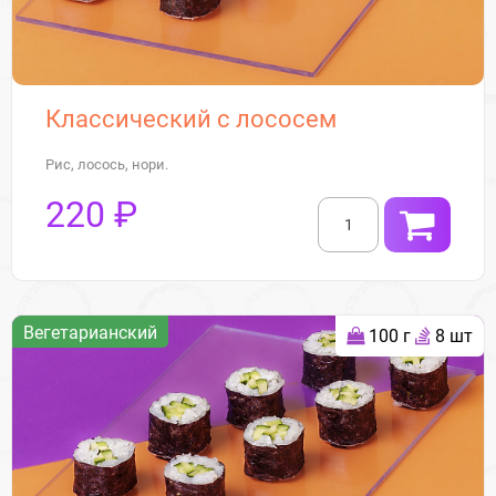
Классический с лососем
Рис, лосось, нори.
220 ₽
Вегетарианский
100 г
8 шт