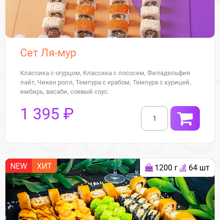
Сет Ля-мур
Классика с огурцом, Классика с лососем, Филадельфия
лайт, Чикен ролл, Темпура с крабом, Темпура с курицей,
имбирь, васаби, соевый соус.
1 395 ₽
NEW
ХИТ
1200 г
64 шт