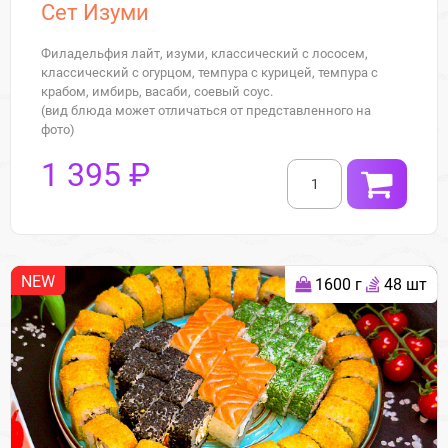
Сет Изуми
Филадельфия лайт, изуми, классический с лососем,
классический с огурцом, темпура с курицей, темпура с
крабом, имбирь, васаби, соевый соус.
(вид блюда может отличаться от представленного на
фото)
1 395 ₽
NEW
1600 г
48 шт