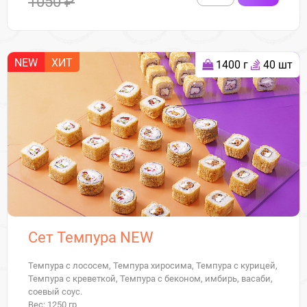
1050 ₽
NEW
ХИТ
1400 г
40 шт
Сет Темпура NEW
Темпура с лососем, Темпура хиросима, Темпура с курицей,
Темпура с креветкой, Темпура с беконом, имбирь, васаби,
соевый соус.
Вес: 1250 гр