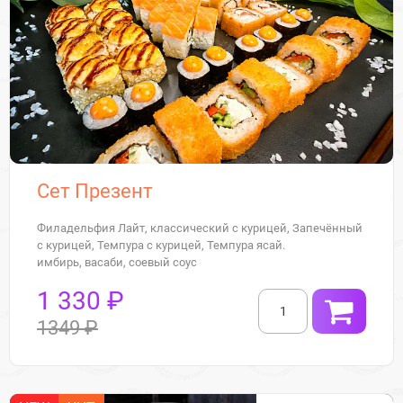
Сет Презент
Филадельфия Лайт, классический с курицей, Запечённый
с курицей, Темпура с курицей, Темпура ясай.
имбирь, васаби, соевый соус
1 330 ₽
1349 ₽