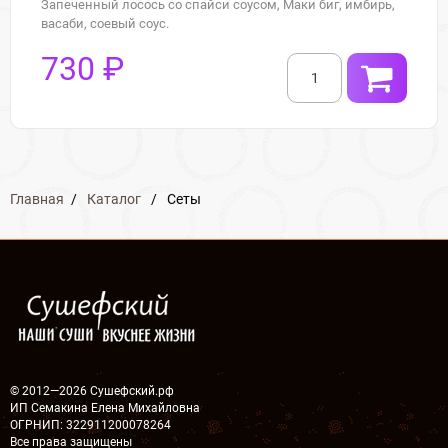
Запеченный лосось со спайси соусом, Маки биг, имбирь,
васаби, соевый соус.
730 ₽
Главная
/
Каталог
/
Сеты
© 2012—2026 Сушефский.рф
ИП Семакина Елена Михайловна
ОГРНИП: 322911200078264
Все права защищены