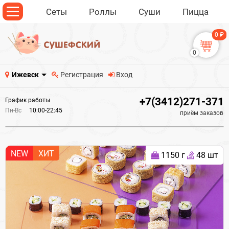
Сеты
Роллы
Суши
Пицца
0 ₽
0
Ижевск
Регистрация
Вход
+7(3412)271-371
График работы
Пн-Вс
10:00-22:45
приём заказов
NEW
ХИТ
1150 г
48 шт