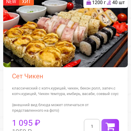
NEW
ХИТ
1200 г
40 шт
Сет Чикен
классический с копч.курицей, чикен, бекон ролл, запеч.с
копч.курицей, Чикен темпура, имбирь, васаби, соевый соус
(внешний вид блюда может отличаться от
представленного на фото)
1 095 ₽